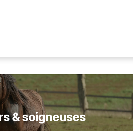
il
L'association
Agenda
Activités
Souteni
rs & soigneuses