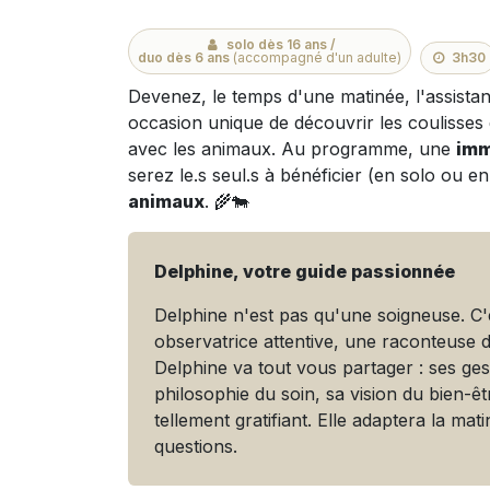
solo dès 16 ans /
duo dès 6 ans
(accompagné d'un adulte)
3h30
Devenez, le temps d'une matinée, l'assista
occasion unique de découvrir les coulisses
avec les animaux. Au programme, une
imm
serez le.s seul.s à bénéficier (en solo ou 
animaux
. 🌾🐄
Delphine, votre guide passionnée
Delphine n'est pas qu'une soigneuse. C
observatrice attentive, une raconteuse 
Delphine va tout vous partager : ses ges
philosophie du soin, sa vision du bien-
tellement gratifiant. Elle adaptera la ma
questions.