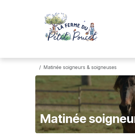
Se rendre au contenu
Accue
Matinée soigneurs & soigneuses
Matinée soigneu