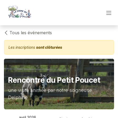
Se rendre au contenu
Tous les événements
Les inscriptions
sont clôturées
Rencontre du Petit Poucet
une visite animée par notre soigneuse
Delphine
avril 2026